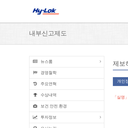
내부신고제도
뉴스룸
제보
경영철학
개인정
주요연혁
수상내역
「실명」
보건.안전.환경
투자정보