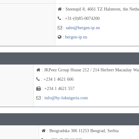
: Steenspil 8, 4661 TZ Halsteren, the Neth
: +31-(0)85-0074200
:
sales@bergen-ip.eu
:
bergen-ip.eu
: JKPeez Group House 212 / 214 Herbert Macaulay Way
: +234 1 4621 606
: +234 1 4621 557
:
info@hy-loknigeria.com
: Beogradska 306 11253 Beograd, Serbia