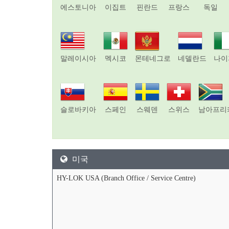
에스토니아
이집트
핀란드
프랑스
독일
말레이시아
멕시코
몬테네그로
네델란드
나이
슬로바키아
스페인
스웨덴
스위스
남아프리
미국
HY-LOK USA (Branch Office / Service Centre)