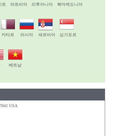
이트
라트비아
리투아니아
북마케도니아
카타르
러시아
세르비아
싱가포르
국
베트남
77041 USA