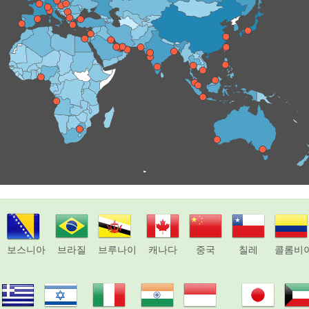
보스니아
브라질
브루나이
캐나다
중국
칠레
콜롬비