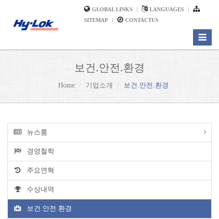
GLOBAL LINKS
LANGUAGES
SITEMAP
CONTACTUS
Toggle
navigat
보건.안전.환경
Home
기업소개
보건.안전.환경
뉴스룸
경영철학
주요연혁
수상내역
보건.안전.환경