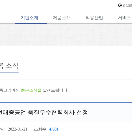
GLOB
기업소개
제품소개
적용산업
서비스
록 소식
록코리아의
최근소식을
알려드립니다.
현대중공업 품질우수협력회사 선정
날짜
2022-01-21
조회수
4,001