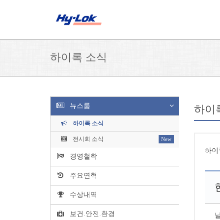
하이록 소식
뉴스룸
하이
하이록 소식
전시회 소식
New
하이
경영철학
주요연혁
수상내역
보건.안전.환경