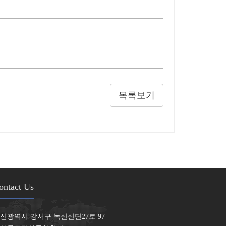
목록보기
ontact Us
산광역시 강서구 녹산산단27로 97