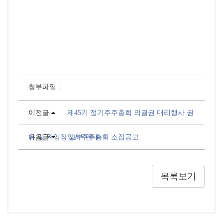
.
첨부파일 :
이전글
제45기 정기주주총회 의결권 대리행사 권
유 및 위임장 교부 안내
다음글
임시주주총회 소집공고
목록보기